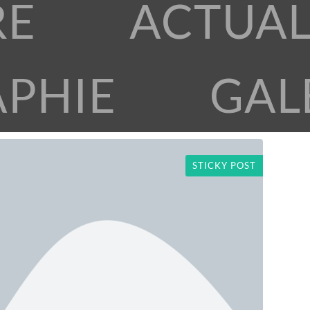
RE
ACTUAL
APHIE
GAL
STICKY POST