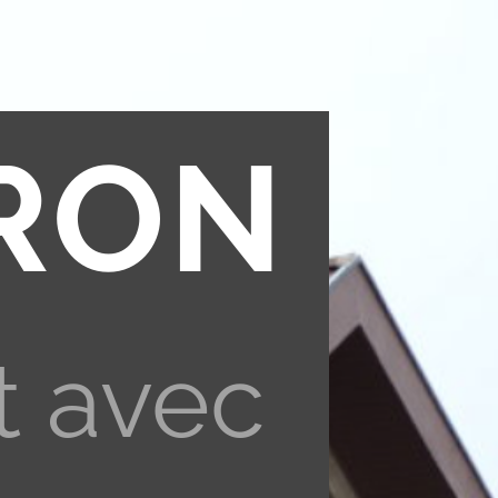
RON
t avec