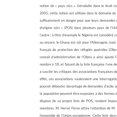
notion de « pays sûrs ». Introduite dans le droit 
2005, cette notion est utilisée dans le domaine du d
suffisamment en danger pour que leurs demandes d’a
d’origine sûrs » (POS) dans plusieurs pays de l’U
l’autre ; à titre d’exemple le Nigéria est considér
ou encore, le Ghana est sûr pour l’Allemagne, mais p
français de protection des réfugiés apatrides (Ofp
conseil d’administration de l’Ofpra a ainsi ajouté 
nombre à 18, et faisant de la liste française l’une 
a suscité les critiques des associations françaises
effet, ces associations soulevaient une interrogatio
pouvoir débouter davantage de demandes d’asile, q
la population peuvent être exposées à des formes 
dispose de sa propre liste de POS, rendant impossi
membres, M. Hervé Féron attire l’attention de M. 
l’ensemble de l’Union européenne. Cette liste devra