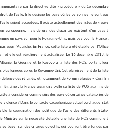
communautaire par la directive dite « procédure » du 1e décem
bre
roit de l’asile. Elle désigne les pays où les personnes ne sont pas
sile soient acceptées. Il existe actuellement des listes de « pays
nion européenne, mais de grandes disparités existent d’un pays à
é comme un pays sûr pour le Royaume-Unis, mais pas pour la France ;
as pour l’Autriche. En France, cette liste a été établie par l’Office
ra), et elle est régulièrement actualisée. Le 16 décembre 2013, le
l’Albanie, la Géorgie et le Kosovo à la liste des POS, portant leur
des plus longues après le Royaume-Uni. Cet élargissement de la liste
 de défense des réfugiés, et notamment de Forum réfugiés – Cosi. En
n légitime : la France agrandirait-elle sa liste de POS aux fins de
uitte à considérer comme sûrs des pays où certaines catégories de
de violence ? Dans le contexte cacophonique actuel ou chaque Etat
ble la coordination des politique de l’asile des différents Etats-
le Ministre sur la nécessité d’établie une liste de POS commune à
 se baser sur des critères objectifs, qui pourront être fondés par