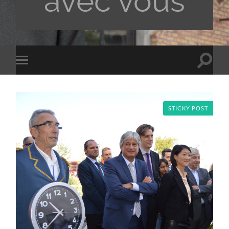
avec vous
Toggle
Toggle
search
mobile
field
menu
STICKY POST