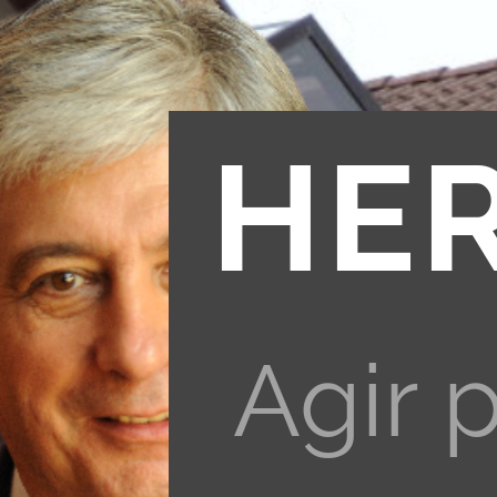
HE
Agir 