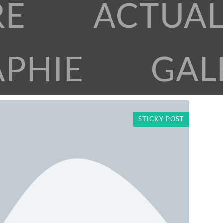
RE
ACTUAL
APHIE
GAL
STICKY POST