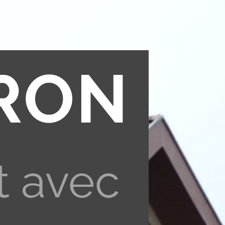
RON
t avec