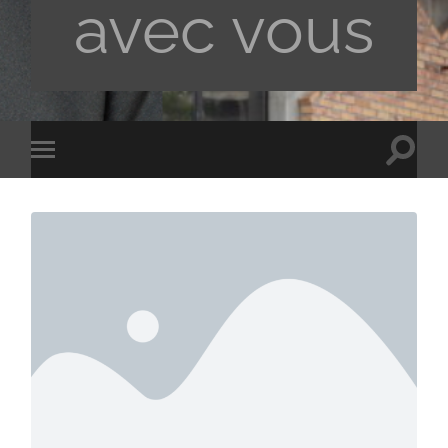
avec vous
Toggle
Toggle
search
mobile
field
menu