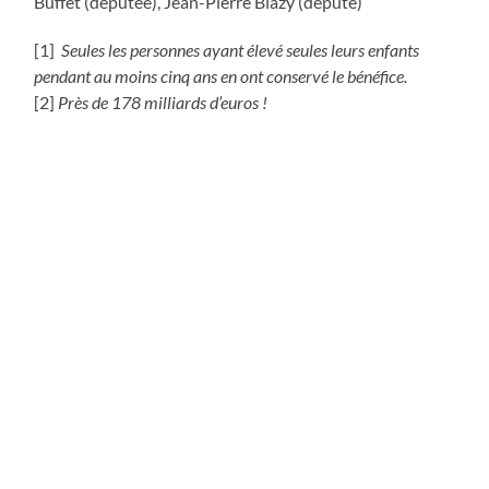
Buffet (députée), Jean-Pierre Blazy (député)
[1]
Seules les personnes ayant élevé seules leurs enfants
pendant au moins cinq ans en ont conservé le bénéfice.
[2]
Près de 178 milliards d’euros !
A l'Assemblée Nationale
ARTICLE PRÉCÉDENT
TVA des agriculteurs, demi-part fiscale, revalorisation des
indemnités pour les enseignants du primaire
ARTICLE SUIVANT
Suppression de la demi-part fiscale des veuves : la gauche
doit réparer les dommages de l’époque Sarkozy