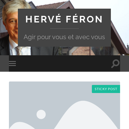
HERVÉ FÉRON
Agir pour vous et avec vous
Toggle
Toggle
search
mobile
field
menu
STICKY POST