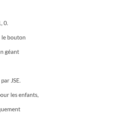
, 0.
 le bouton
in géant
 par JSE.
ur les enfants,
iquement