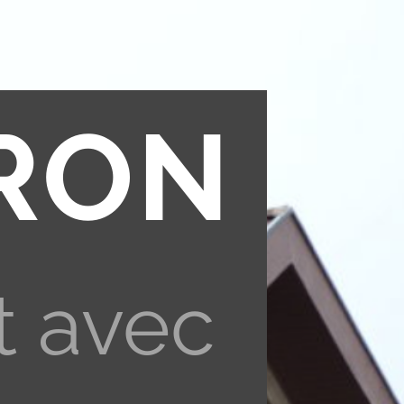
RON
t avec