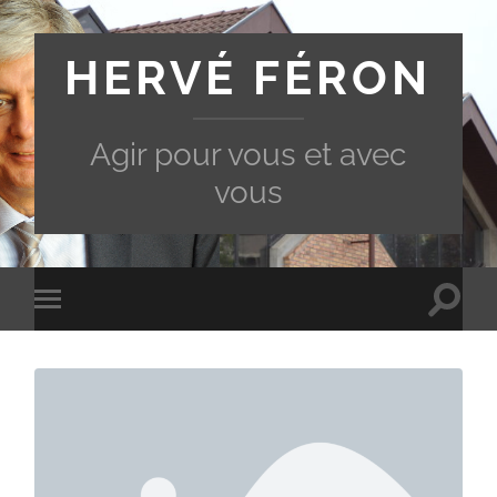
HERVÉ FÉRON
Agir pour vous et avec
vous
Toggle
Toggle
search
mobile
field
menu