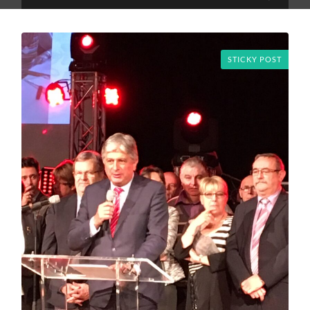
search
mobile
field
menu
STICKY POST