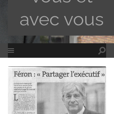
avec vous
Toggle
Toggle
search
mobile
field
menu