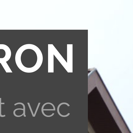
RON
t avec