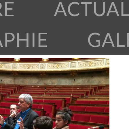
RE
ACTUAL
APHIE
GAL