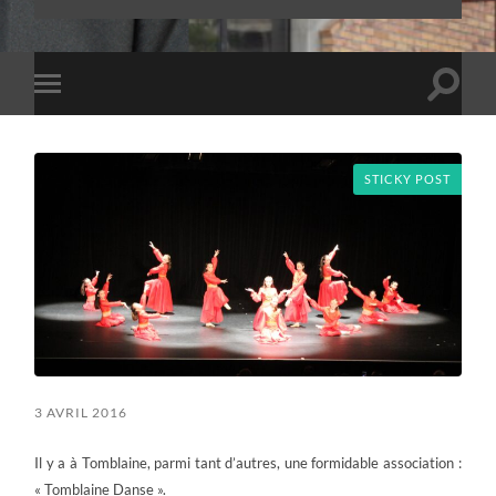
Toggle
Toggle
search
mobile
field
menu
STICKY POST
3 AVRIL 2016
Il y a à Tomblaine, parmi tant d’autres, une formidable association :
« Tomblaine Danse ».