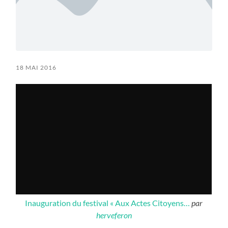
18 MAI 2016
Inauguration du festival « Aux Actes Citoyens…
par
herveferon