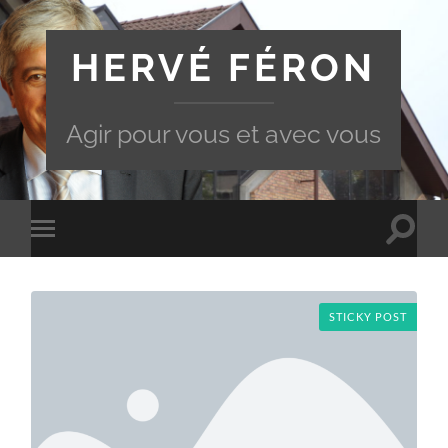
HERVÉ FÉRON
Agir pour vous et avec vous
Toggle
Toggle
search
mobile
field
menu
STICKY POST