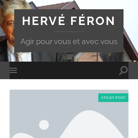
HERVÉ FÉRON
Agir pour vous et avec vous
Toggle
Toggle
search
mobile
field
menu
STICKY POST