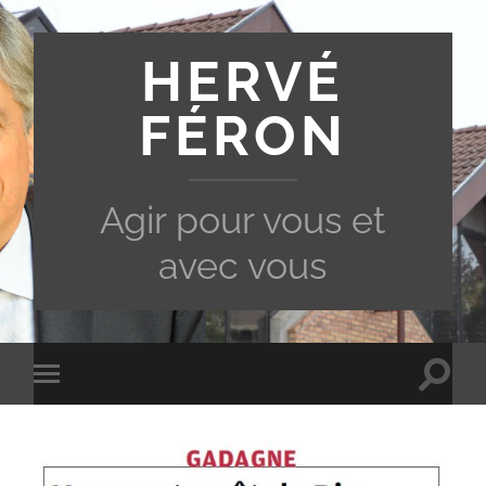
HERVÉ
FÉRON
Agir pour vous et
avec vous
Toggle
Toggle
search
mobile
field
menu