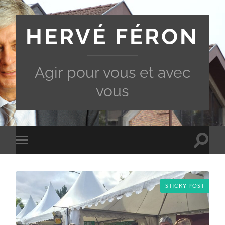
HERVÉ FÉRON
Agir pour vous et avec
vous
Toggle
Toggle
search
mobile
field
menu
STICKY POST