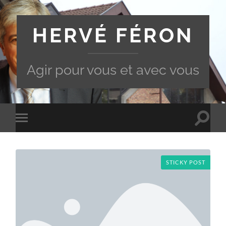
HERVÉ FÉRON
Agir pour vous et avec vous
Toggle
Toggle
search
mobile
field
menu
STICKY POST