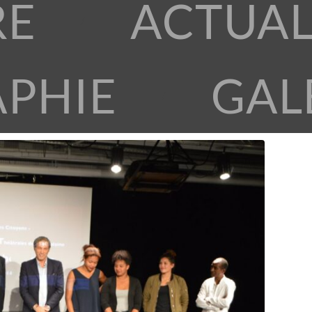
RE
ACTUAL
APHIE
GAL