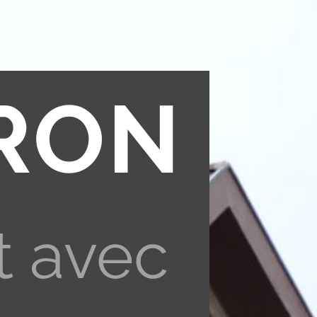
RON
t avec