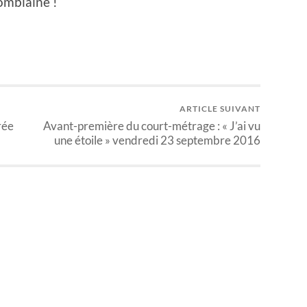
omblaine !
ARTICLE SUIVANT
rée
Avant-première du court-métrage : « J’ai vu
une étoile » vendredi 23 septembre 2016