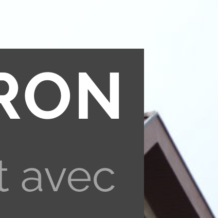
RON
t avec