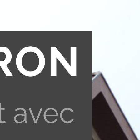
RON
t avec