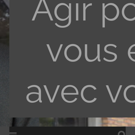
Agir p
vous 
avec v