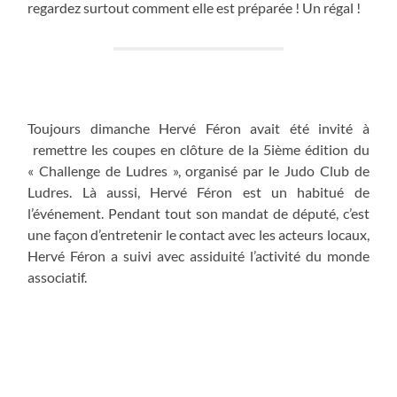
regardez surtout comment elle est préparée ! Un régal !
Toujours dimanche Hervé Féron avait été invité à
remettre les coupes en clôture de la 5ième édition du
« Challenge de Ludres », organisé par le Judo Club de
Ludres. Là aussi, Hervé Féron est un habitué de
l’événement. Pendant tout son mandat de député, c’est
une façon d’entretenir le contact avec les acteurs locaux,
Hervé Féron a suivi avec assiduité l’activité du monde
associatif.
Ainsi, ce club de Judo, il l’a soutenu en mobilisant de la
Réserve Parlementaire pour un projet d’éco-
citoyenneté, en accueillant une quarantaine d’adhérents
en visite à l’Assemblée Nationale et en fréquentant