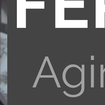
FÉ
Agi