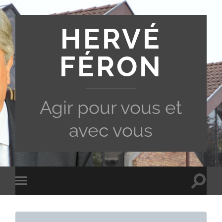
HERVÉ
FÉRON
Agir pour vous et
avec vous
Toggle
Toggle
search
mobile
field
menu