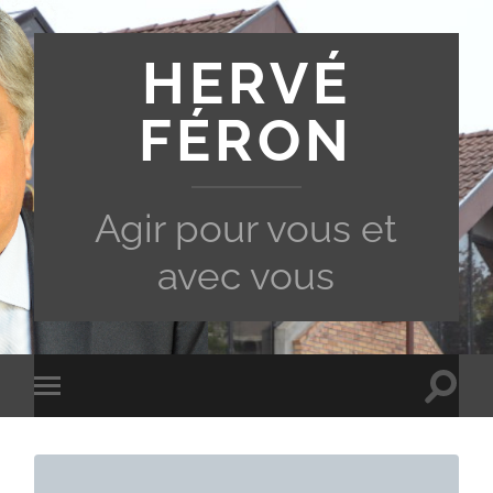
HERVÉ
FÉRON
Agir pour vous et
avec vous
Toggle
Toggle
search
mobile
field
menu