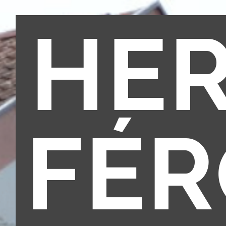
HE
FÉ