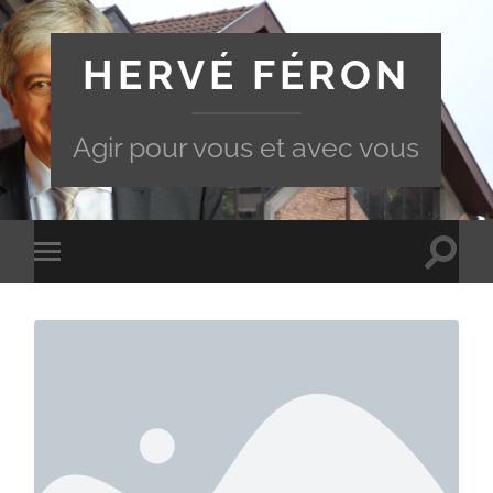
HERVÉ FÉRON
Agir pour vous et avec vous
Toggle
Toggle
search
mobile
field
menu