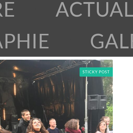
RE
ACTUAL
APHIE
GAL
STICKY POST