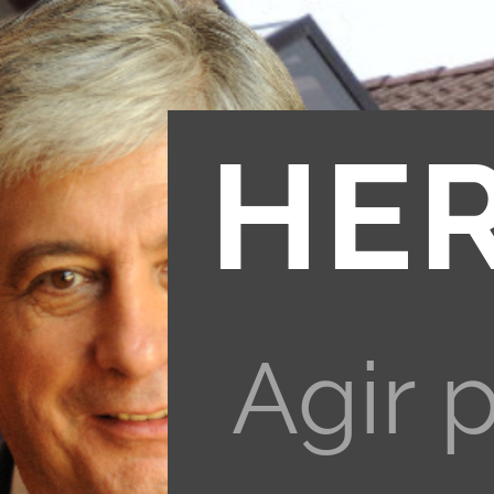
HE
Agir 