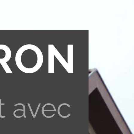
RON
t avec