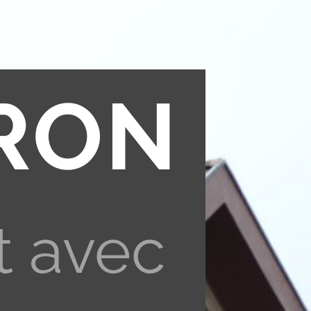
RON
t avec