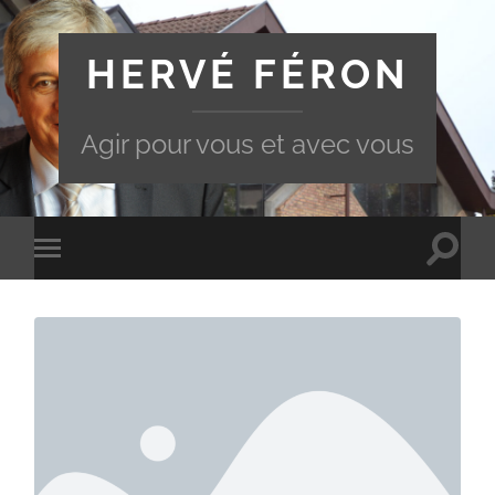
HERVÉ FÉRON
Agir pour vous et avec vous
Toggle
Toggle
search
mobile
field
menu