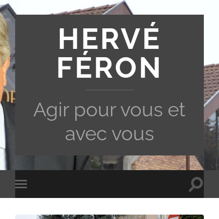
HERVÉ
FÉRON
Agir pour vous et
avec vous
Toggle
Toggle
search
mobile
field
menu