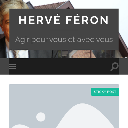
HERVÉ FÉRON
Agir pour vous et avec vous
Toggle
Toggle
search
mobile
field
menu
STICKY POST