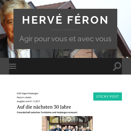
HERVÉ FÉRON
Agir pour vous et avec vous
Toggle
Toggle
search
mobile
field
menu
STICKY POST