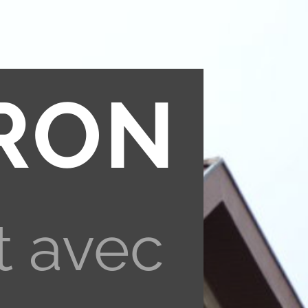
RON
t avec