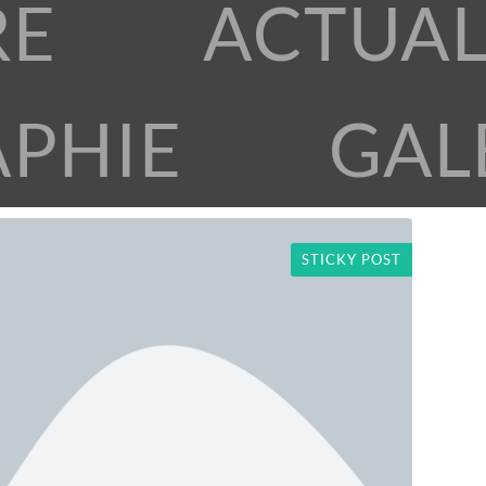
RE
ACTUAL
APHIE
GAL
STICKY POST