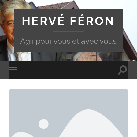
HERVÉ FÉRON
Agir pour vous et avec vous
Toggle
Toggle
search
mobile
field
menu