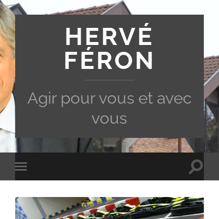
HERVÉ
FÉRON
Agir pour vous et avec
vous
Toggle
Toggle
search
mobile
field
menu