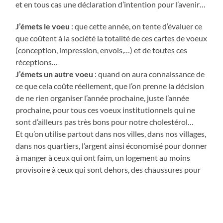
et en tous cas une déclaration d’intention pour l’avenir…
J’émets le voeu
: que cette année, on tente d’évaluer ce
que coûtent à la société la totalité de ces cartes de voeux
(conception, impression, envois,…) et de toutes ces
réceptions…
J’émets un autre voeu
: quand on aura connaissance de
ce que cela coûte réellement, que l’on prenne la décision
de ne rien organiser l’année prochaine, juste l’année
prochaine, pour tous ces voeux institutionnels qui ne
sont d’ailleurs pas très bons pour notre cholestérol…
Et qu’on utilise partout dans nos villes, dans nos villages,
dans nos quartiers, l’argent ainsi économisé pour donner
à manger à ceux qui ont faim, un logement au moins
provisoire à ceux qui sont dehors, des chaussures pour
marcher, des cahiers d’école pour apprendre.
Essayons juste une fois en 2019, pour voir…
Je ne suis pas en train de tomber dans une sensiblerie,
naïveté béate, je ne suis pas soudain touché par la grâce