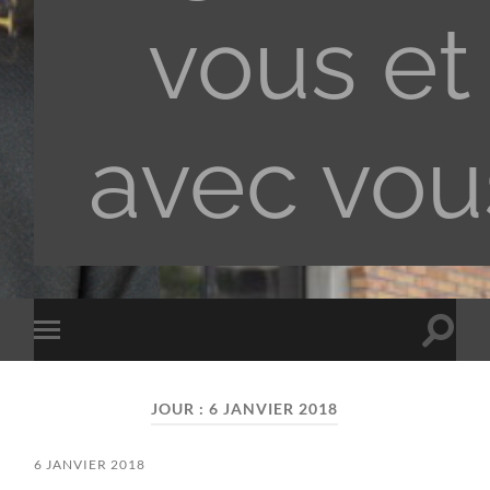
vous et
avec vou
Toggle
Toggle
search
mobile
field
menu
JOUR :
6 JANVIER 2018
6 JANVIER 2018