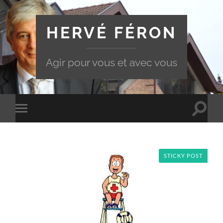
HERVÉ FÉRON
Agir pour vous et avec vous
Toggle
Toggle
search
mobile
field
menu
STICKY POST