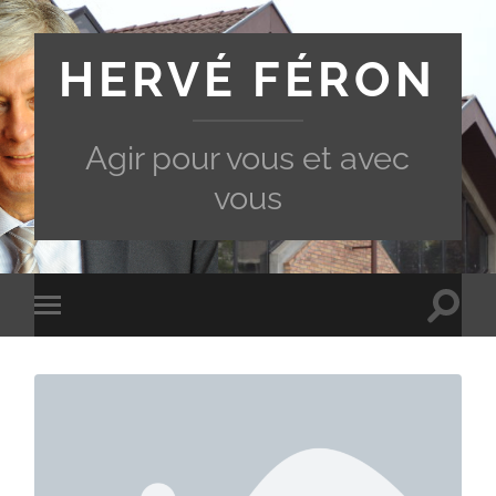
HERVÉ FÉRON
Agir pour vous et avec
vous
Toggle
Toggle
search
mobile
field
menu