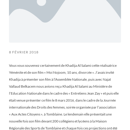
8 FÉVRIER 2018
Vous vous souvenez certainement de Khadija Al Salami cette réalisatrice
Yéménite et de son film « Moi Nojoom, 10 ans, divorcée ». J’avais invité
Khadija à présenter son film à l’Assemblée Nationale, puis avec Najat
Vallaud Belkacem nous avions reçu Khadija Al Salami au Ministère de
l’Education Nationale dans le cadre des « Entretiens Jean Zay » et puis elle
était venue présenter ce film le 8 mars 2016, dans le cadre de la Journée
internationale des Droits des femmes, soirée organisée par l’association
« Aux Actes Citoyens », à Tomblaine. Le lendemain elle présentait une
nouvelle fois son film devant 200 collégiens et lycéens à la Maison
Régionale des Sports de Tomblaine et chaque fois ces projections ont été