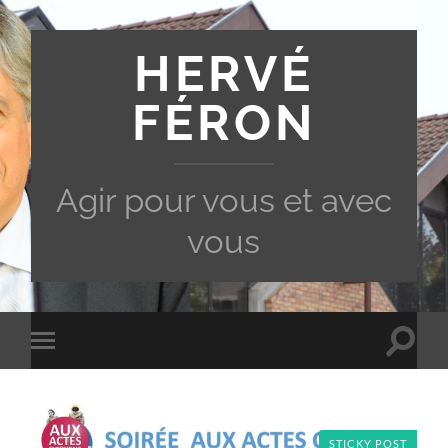
HERVÉ
FÉRON
Agir pour vous et avec
vous
Toggle
Toggle
search
mobile
field
menu
STICKY POST