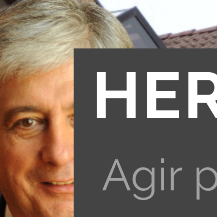
HE
Agir 