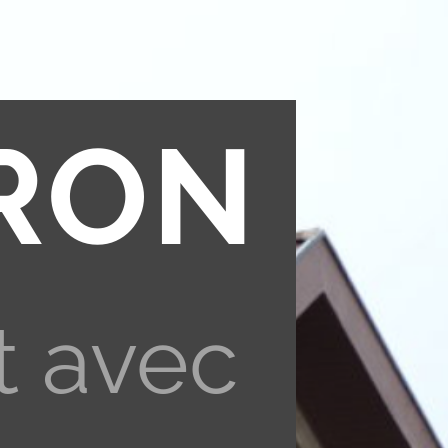
RON
t avec