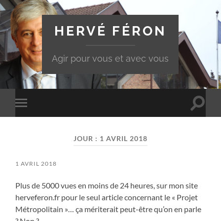
HERVÉ FÉRON
Agir pour vous et avec vous
Toggle
Toggle
search
mobile
field
menu
JOUR :
1 AVRIL 2018
1 AVRIL 2018
Plus de 5000 vues en moins de 24 heures, sur mon site
herveferon.fr pour le seul article concernant le « Projet
Métropolitain »… ça mériterait peut-être qu’on en parle
? Non ?