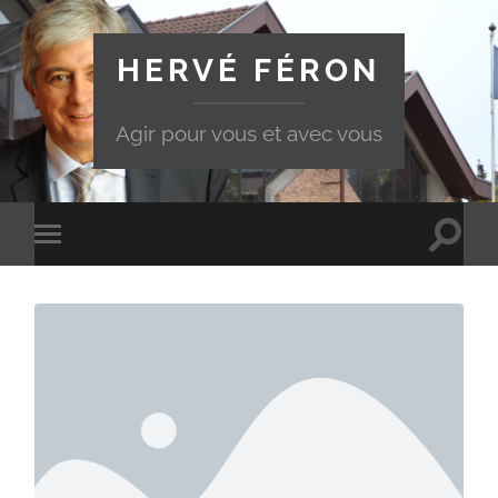
HERVÉ FÉRON
Agir pour vous et avec vous
Toggle
Toggle
search
mobile
field
menu