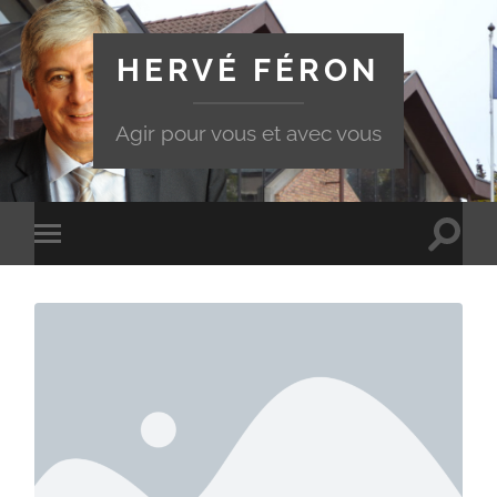
HERVÉ FÉRON
Agir pour vous et avec vous
Toggle
Toggle
search
mobile
field
menu