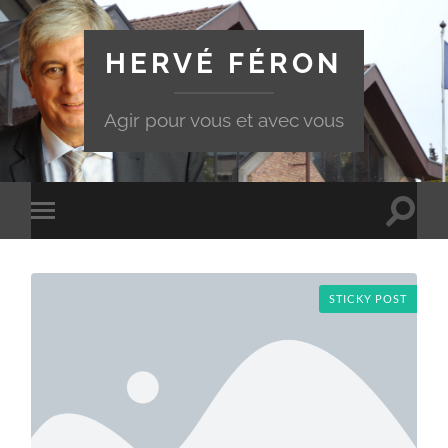
HERVÉ FÉRON
Agir pour vous et avec vous
Toggle
Toggle
search
mobile
field
menu
STICKY POST