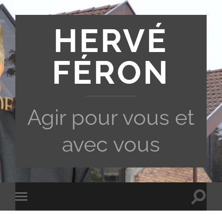
HERVÉ
FÉRON
Agir pour vous et
avec vous
Toggle
Toggle
search
mobile
field
menu