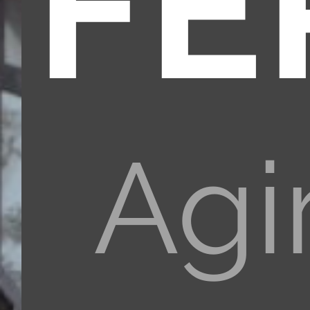
FÉ
Agi