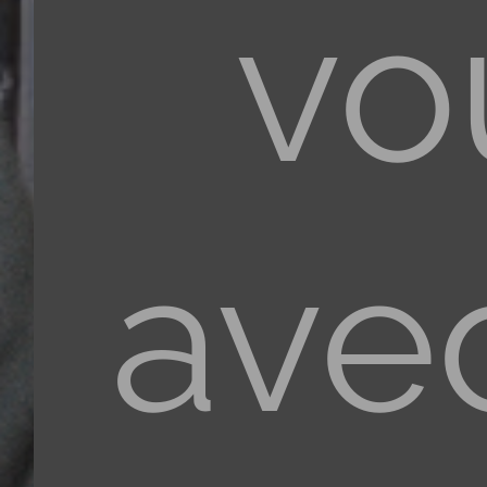
vo
ave