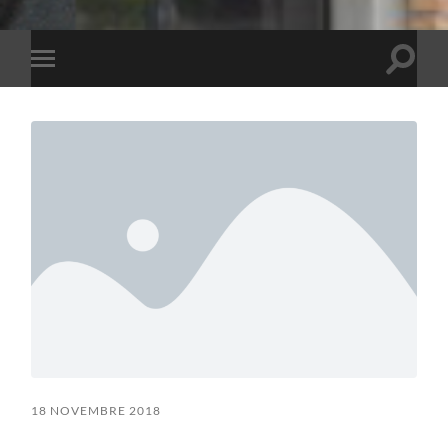
Toggle
Toggle
search
mobile
field
menu
18 NOVEMBRE 2018