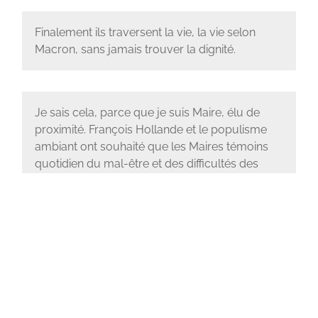
Finalement ils traversent la vie, la vie selon
Macron, sans jamais trouver la dignité.
Je sais cela, parce que je suis Maire, élu de
proximité. François Hollande et le populisme
ambiant ont souhaité que les Maires témoins
quotidien du mal-être et des difficultés des
Français ne puissent plus siéger à l’Assemblée
Nationale. Ils sont donc aujourd’hui empêchés
de porter au débat leur expertise permanente
du terrain. C’est une réalité. L’Assemblée
Nationale est programmée pour devenir une
Assemblée de notables déconnectés de la
cruelle réalité que vit le Peuple.