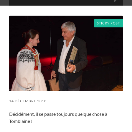
Toggle
search
mobile
field
menu
STICKY POST
14 DÉCEMBRE 2018
Décidément, il se passe toujours quelque chose à
Tomblaine !