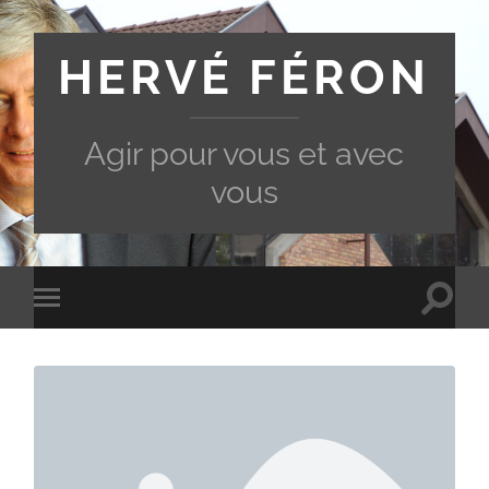
HERVÉ FÉRON
Agir pour vous et avec
vous
Toggle
Toggle
search
mobile
field
menu