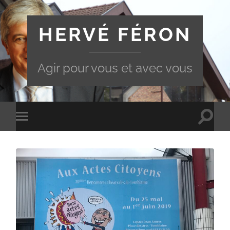
HERVÉ FÉRON
Agir pour vous et avec vous
Toggle
Toggle
search
mobile
field
menu