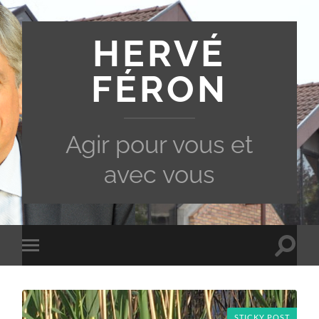
HERVÉ
FÉRON
Agir pour vous et
avec vous
Toggle
Toggle
search
mobile
field
menu
STICKY POST