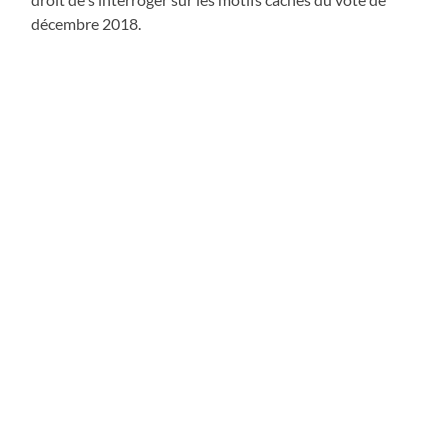
décembre 2018.
Source : https://reporterre.net/Le-troisieme-jardin-
botanique-de-France-menace-par-un-projet-de-
viaduc?fbclid=IwAR2OkktqOJZuqm5U3f3–
d_KdX0PFvxnTeDcjVrQaPl09wAu8nYIywlaS-E
Actualité
ARTICLE PRÉCÉDENT
Un chalet tout neuf pour l’école maternelle Jules Ferry.
ARTICLE SUIVANT
Le troisième jardin botanique de France menacé par un
projet de viaduc