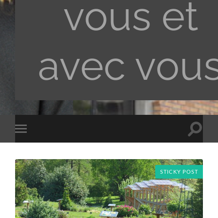
vous et
avec vou
Toggle
Toggle
search
mobile
field
menu
STICKY POST